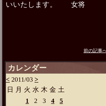
いいたします。 女将
前の記事
カレンダー
<
2011/03
>
日
月
火
水
木
金
土
1
2
3
4
5